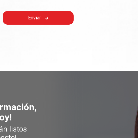
Puebla
Enviar
Toluca
b
ormación,
oy!
án listos
costo!