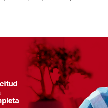
citud
a
mpleta