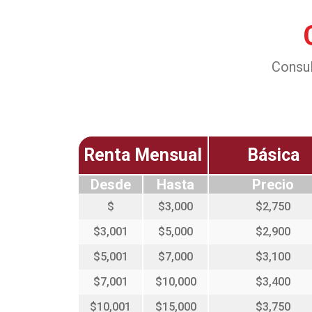
Consul
Renta Mensual
Básica
Desde
Hasta
Precio
$
$3,000
$2,750
$3,001
$5,000
$2,900
$5,001
$7,000
$3,100
$7,001
$10,000
$3,400
$10,001
$15,000
$3,750