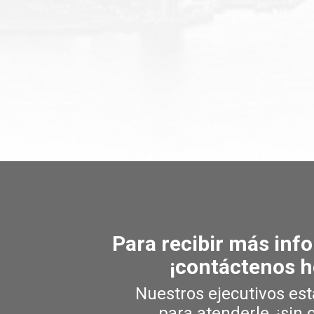
Protección Total
Protección Global
Protección Full
Protección Host Bn
Para recibir más inf
¡contáctenos h
Nuestros ejecutivos est
para atenderle, ¡sin 